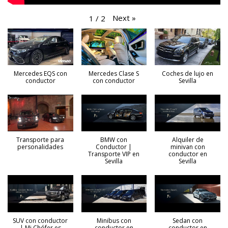
Next
»
1
/
2
Mercedes EQS con
Mercedes Clase S
Coches de lujo en
conductor
con conductor
Sevilla
Transporte para
BMW con
Alquiler de
personalidades
Conductor |
minivan con
Transporte VIP en
conductor en
Sevilla
Sevilla
SUV con conductor
Minibus con
Sedan con
| Mi Chófer.es
conductor en
conductor en