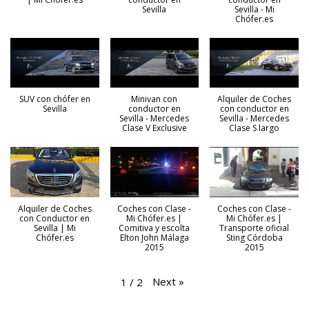
Sevilla
Sevilla - Mi
Chófer.es
SUV con chófer en
Minivan con
Alquiler de Coches
Sevilla
conductor en
con conductor en
Sevilla - Mercedes
Sevilla - Mercedes
Clase V Exclusive
Clase S largo
Alquiler de Coches
Coches con Clase -
Coches con Clase -
con Conductor en
Mi Chófer.es |
Mi Chófer.es |
Sevilla | Mi
Comitiva y escolta
Transporte oficial
Chófer.es
Elton John Málaga
Sting Córdoba
2015
2015
Next
»
1
/
2